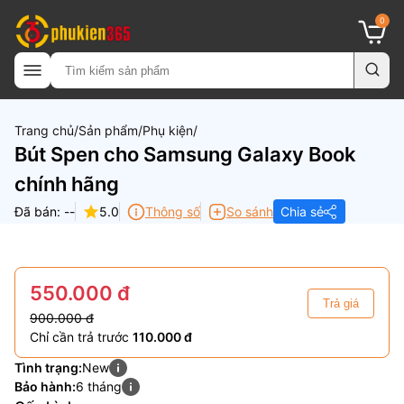
0
Trang chủ
Sản phẩm
Phụ kiện
Bút Spen cho Samsung Galaxy Book
chính hãng
Đã bán: --
5.0
Thông số
So sánh
Chia sẻ
550.000 đ
Trả giá
900.000 đ
Chỉ cần trả trước
110.000 đ
Tình trạng:
New
Bảo hành:
6 tháng