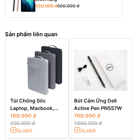
550.000 đ
900.000 đ
Sản phẩm liên quan
Túi Chống Sốc
Bút Cảm Ứng Dell
Laptop, Macbook,
Active Pen PN557W
Surface 12 inch, 13
100.000 đ
700.000 đ
inch, 14 inch, 15 inch
200.000 đ
1.000.000 đ
So sánh
So sánh
Chống Nước, Lót Nỉ