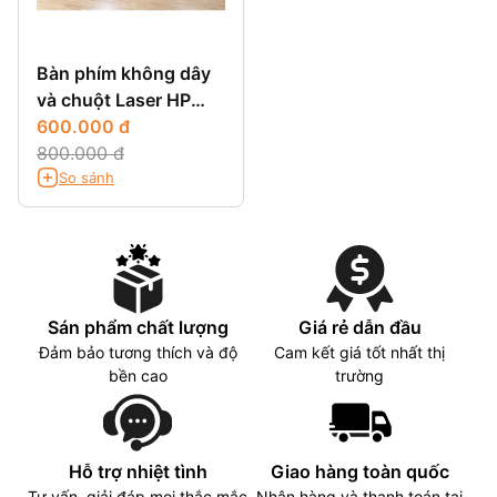
Bàn phím không dây
và chuột Laser HP
Envy
600.000 đ
800.000 đ
So sánh
Sán phẩm chất lượng
Giá rẻ dẫn đầu
Đảm bảo tương thích và độ
Cam kết giá tốt nhất thị
bền cao
trường
Hỗ trợ nhiệt tình
Giao hàng toàn quốc
Tư vấn, giải đáp mọi thắc mắc
Nhận hàng và thanh toán tại