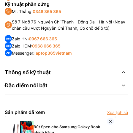
Kỹ thuật phần cứng
Mr. Thắng:
0346 365 365
Số 7 Ngõ 76 Nguyễn Chí Thanh - Đống Đa - Hà Nội (Ngay
chân cầu vượt Nguyễn Chí Thanh, Có chỗ để ô tô)
Zalo HN:
0967 666 365
Zalo HCM:
0968 666 365
Messenger:
laptop365vietnam
Thông số kỹ thuật
Đặc điểm nổi bật
Sản phẩm đã xem
Xóa lịch sử
Bút Spen cho Samsung Galaxy Book
chính hãng