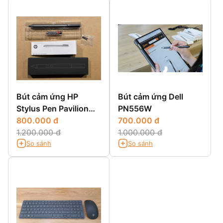
Bút cảm ứng HP
Bút cảm ứng Dell
Stylus Pen Pavilion
PN556W
X360 | ENVY X360 |
800.000 đ
700.000 đ
Spectre X360
1.200.000 đ
1.000.000 đ
So sánh
So sánh