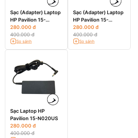
Sạc (Adapter) Laptop
Sạc (Adapter) Laptop
HP Pavilion 15-
HP Pavilion 15-
N040US
280.000 đ
N046US
280.000 đ
400.000 đ
400.000 đ
So sánh
So sánh
Sạc Laptop HP
Pavilion 15-N020US
280.000 đ
400.000 đ