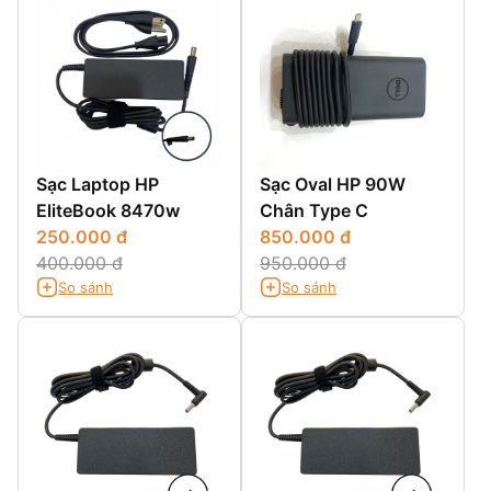
Sạc Laptop HP
Sạc Oval HP 90W
EliteBook 8470w
Chân Type C
250.000 đ
850.000 đ
400.000 đ
950.000 đ
So sánh
So sánh