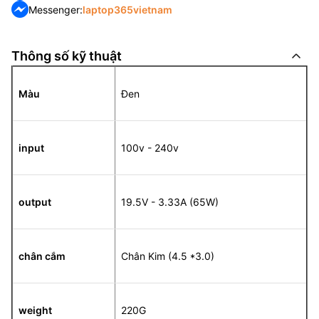
Messenger:
laptop365vietnam
Thông số kỹ thuật
Màu
Đen
input
100v - 240v
output
19.5V - 3.33A (65W)
chân cắm
Chân Kim (4.5 *3.0)
weight
220G