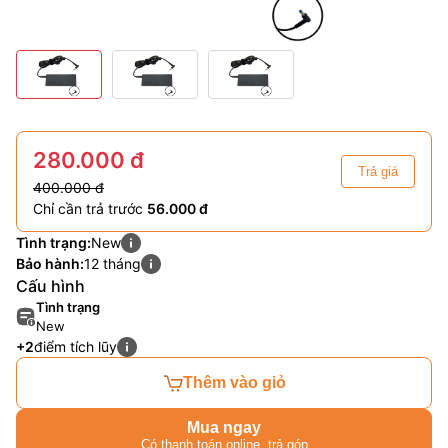
280.000 đ
Trả giá
400.000 đ
Chỉ cần trả trước
56.000 đ
Tình trạng:
New
Bảo hành:
12 tháng
Cấu hình
Tình trạng
New
+2
điểm tích lũy
Thêm vào giỏ
Mua ngay
Có thanh toán online, trả góp