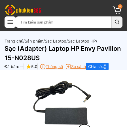
0
Trang chủ
Sản phẩm
Sạc Laptop
Sạc Laptop HP
Sạc (Adapter) Laptop HP Envy Pavilion
15-N028US
Đã bán: --
5.0
Thông số
So sánh
Chia sẻ